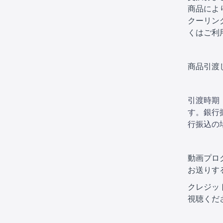
商品によ
クーリン
くは
ご利
商品引渡
引渡時期
す。銀行
行振込の
動画プロ
お送りす
クレジッ
視聴くだ