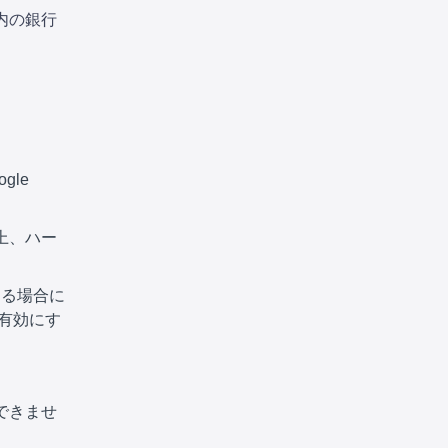
内の銀行
le
以上、ハー
する場合に
を有効にす
できませ