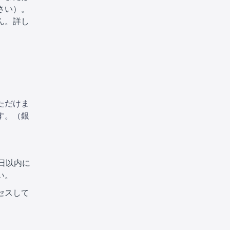
さい）。
ん。詳し
ただけま
す。（銀
日以内に
い。
セスして