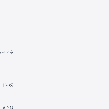
コムeマネー
ードの分
。または