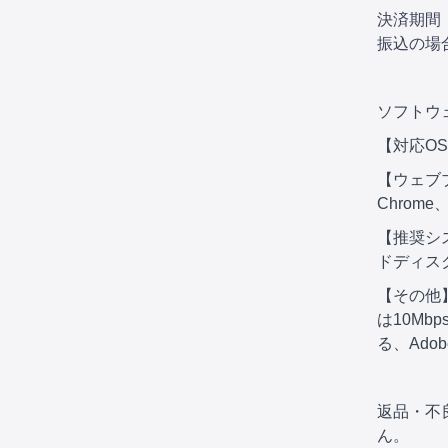
決済期間
振込の場
ソフトウ
【対応OS】M
【ウェブ
Chrome、S
【推奨シス
ドディスク
【その他
は10Mb
る、Adob
返品・不
ん。